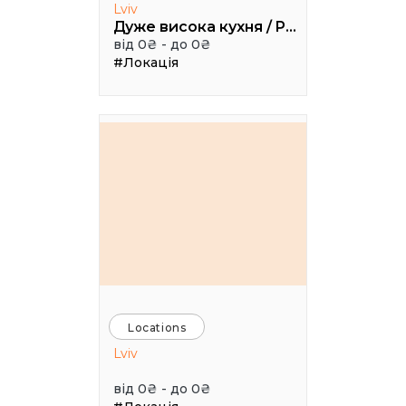
Lviv
Дуже висока кухня / Pretty High Kitchen
від 0₴ - до 0₴
#Локація
Locations
Lviv
від 0₴ - до 0₴