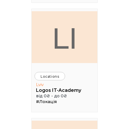
LI
Locations
Lviv
Logos IT-Academy
від 0₴ - до 0₴
#Локація