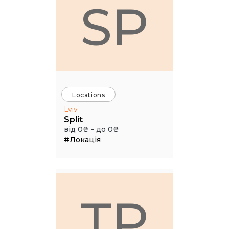
SP
Locations
Lviv
Split
від 0₴ - до 0₴
#Локація
ТР