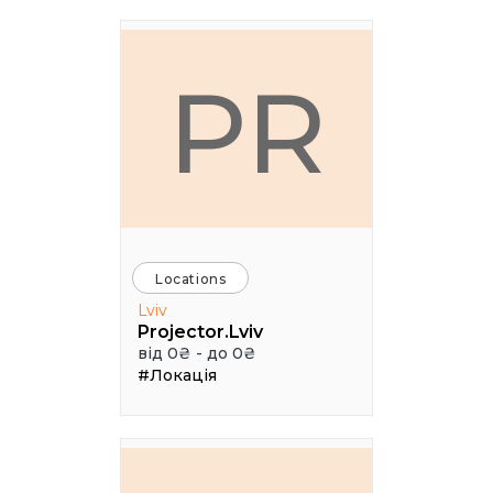
PR
Locations
Lviv
Projector.Lviv
від 0₴ - до 0₴
#Локація