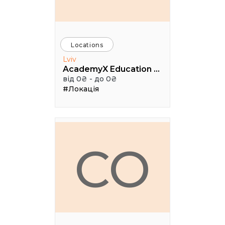
Locations
Lviv
AcademyX Education Hub
від 0₴ - до 0₴
#Локація
CO