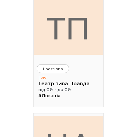
ТП
Locations
Lviv
Театр пива Правда
від 0₴ - до 0₴
#Локація