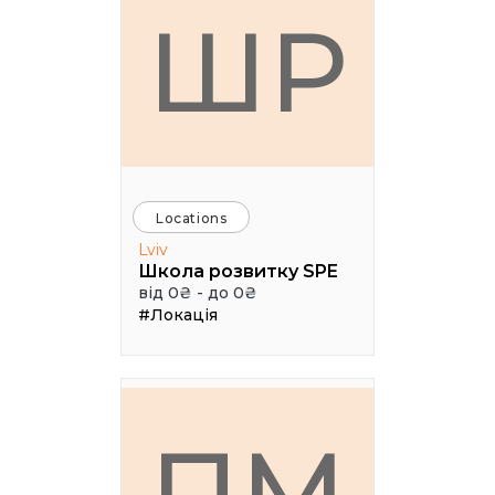
ШР
Locations
Lviv
Школа розвитку SPE
від 0₴ - до 0₴
#Локація
ПМ