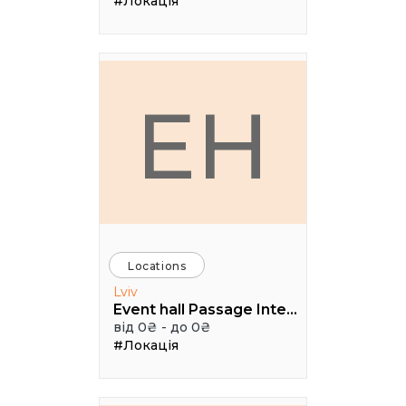
#Локація
EH
Locations
Lviv
Event hall Passage Interdit
від 0₴ - до 0₴
#Локація