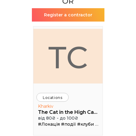
OR
Register a contractor
TC
Locations
Kharkiv
The Cat in the High Castle
від 80₴ - до 100₴
#Локація
#події
#клуби
#Зал