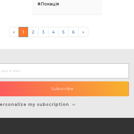
#Локація
«
1
2
3
4
5
6
»
ersonalize my subscription