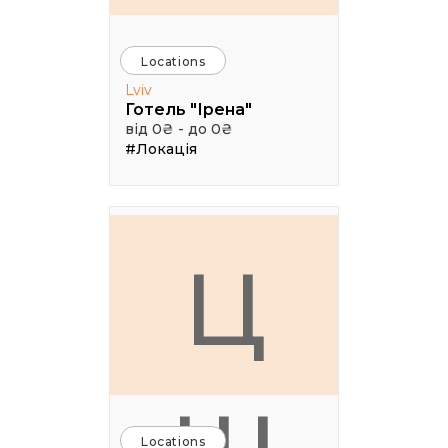
Locations
Lviv
Готель "Ірена"
від 0₴ - до 0₴
#Локація
Ц
Locations