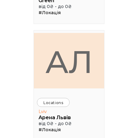
Green
від 0₴ - до 0₴
#Локація
АЛ
Locations
Lviv
Арена Львів
від 0₴ - до 0₴
#Локація