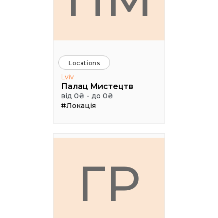
Locations
Lviv
Палац Мистецтв
від 0₴ - до 0₴
#Локація
ГР