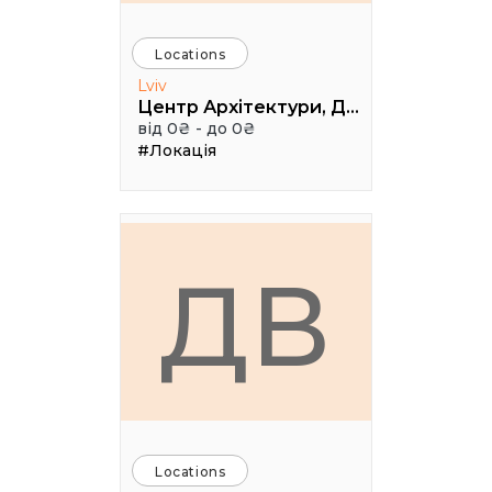
Locations
Lviv
Центр Архітектури, Дизайну та Урбаністики Порохова ВЕЖА
від 0₴ - до 0₴
#Локація
ДВ
Locations