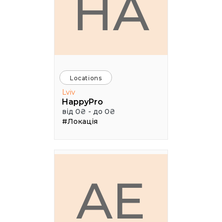
HA
Locations
Lviv
HappyPro
від 0₴ - до 0₴
#Локація
AE