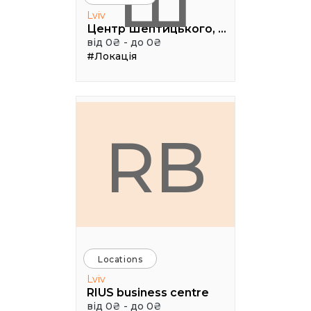
Ш
Lviv
Центр Шептицького, 1 поверх, паркова аудиторія
від 0₴ - до 0₴
#Локація
RB
Locations
Lviv
RIUS business centre
від 0₴ - до 0₴