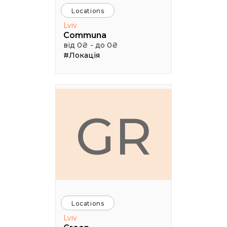
Locations
Lviv
Communa
від 0₴ - до 0₴
#Локація
GR
Locations
Lviv