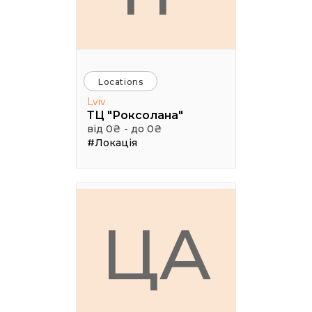
Locations
Lviv
ТЦ "Роксолана"
від 0₴ - до 0₴
#Локація
ЦА